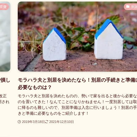
育費
別
で損し
モラハラ夫と別居を決めたなら！別居の手続きと準備
必要なものは？
改正
モラハラ夫と別居を決めたものの、勢いで家を出ると後から必要な
用され
のを置いてきた！なんてことになりかねません！一度別居しては取
に帰るのも難しいので、別居準備は入念に行いましょう！別居の手
きと準備に必要なものをご紹介します！
2019年3月18日
2021年12月10日