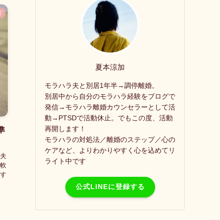
居
夏本涼加
モラハラ夫と別居1年半→調停離婚。
別居中から自分のモラハラ経験をブログで
発信→モラハラ離婚カウンセラーとして活
動→PTSDで活動休止。でもこの度、活動
再開します！
準
モラハラの対処法／離婚のステップ／心の
ケアなど、よりわかりやすく心を込めてリ
夫
ライト中です
軟
す
公式LINEに登録する