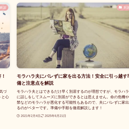
験談
別
符！
モラハラ夫にバレずに家を出る方法！安全に引っ越す
備と注意点を解説
気づ
モラハラ夫とはできるだけ早く別居するのが理想ですが、モラハラ
トと心
に話しをしてスムーズに別居ができるとは思えません。命の危機や
禁などのモラハラが悪化する可能性もあるので、夫にバレずに家出
るのがベターです。準備や手順を徹底解説します！
2021年2月4日
2025年6月21日