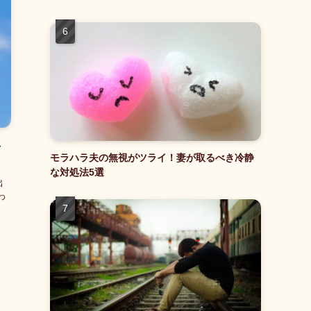
居
モラハラ夫の無視がツライ！妻が取るべき冷静
な対処法5選
出
わ