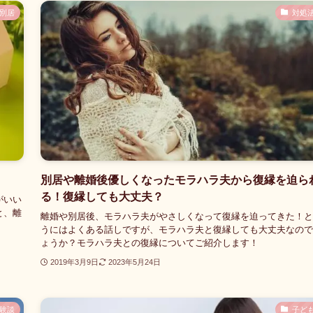
別居
対処
別居や離婚後優しくなったモラハラ夫から復縁を迫ら
る！復縁しても大丈夫？
がいい
と、離
離婚や別居後、モラハラ夫がやさしくなって復縁を迫ってきた！と
うにはよくある話しですが、モラハラ夫と復縁しても大丈夫なので
ょうか？モラハラ夫との復縁についてご紹介します！
2019年3月9日
2023年5月24日
験談
子ど