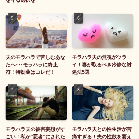
を守る選択を
夫のモラハラで苦しむあな
モラハラ夫の無視がツラ
たへ･･･モラハラに終止
イ！妻が取るべき冷静な対
符！特効薬はコレだ！
処法5選
モラハラ夫の被害妄想がす
モラハラ夫との性生活が苦
ごい！私が“悪者”にされた
痛すぎる！夫の性欲を萎え