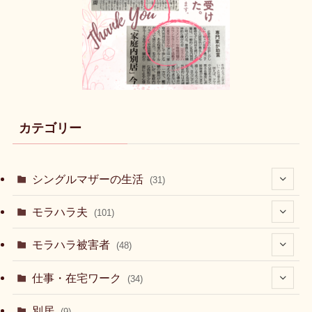
カテゴリー
シングルマザーの生活
(31)
(7)
モラハラ夫
(101)
(7)
(39)
モラハラ被害者
(48)
(2)
(46)
(2)
仕事・在宅ワーク
(34)
(6)
(7)
別居
(9)