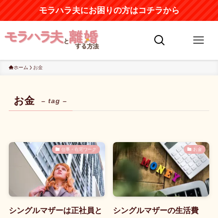
モラハラ夫にお困りの方はコチラから
ホーム
お金
お金
– tag –
仕事・在宅ワーク
お金
シングルマザーは正社員と
シングルマザーの生活費