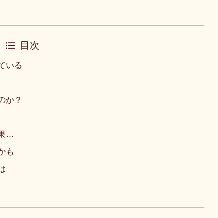
目次
ている
のか？
果…
かも
は